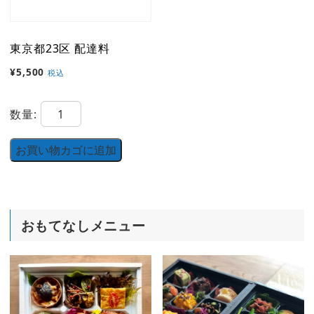
東京都23区 配達料
¥
5,500
税込
東
数量:
京
都
お買い物カゴに追加
23
区
配
おもてなしメニュー
達
料
個