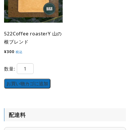
522Coffee roasterY 山の
根ブレンド
¥
300
税込
522Coffee
数量:
roasterY
山
お買い物カゴに追加
の
根
ブ
配達料
レ
ン