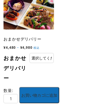
名
ス
様
個
分)
個
おまかせデリバリー
価
¥
4,480
–
¥
4,980
税込
格
おまかせ
帯:
¥4,480
デリバリ
–
ー
¥4,980
数量:
お買い物カゴに追加
お
ま
か