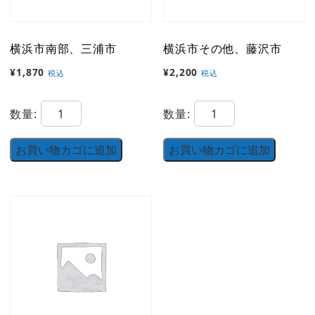
横浜市南部、三浦市
横浜市その他、藤沢市
¥
1,870
¥
2,200
税込
税込
横
横
数量:
数量:
浜
浜
市
市
お買い物カゴに追加
お買い物カゴに追加
南
そ
部、
の
三
他、
浦
藤
市
沢
個
市
個