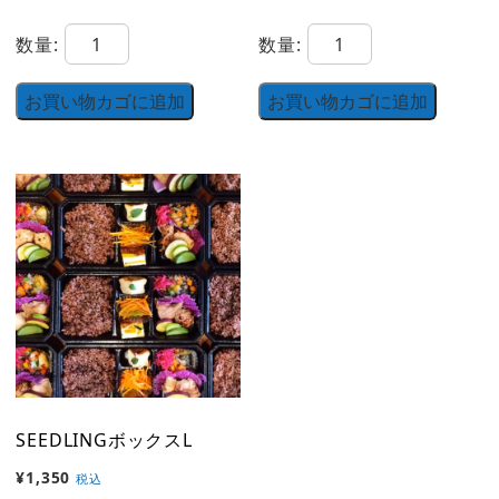
海
大
数量:
数量:
ラ
地
ン
ラ
お買い物カゴに追加
お買い物カゴに追加
チ
ン
ボ
チ
ッ
ボ
ク
ッ
ス
ク
個
ス
個
SEEDLINGボックスL
¥
1,350
税込