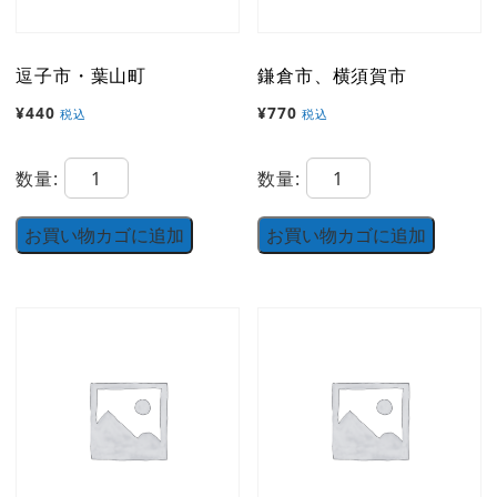
逗子市・葉山町
鎌倉市、横須賀市
¥
440
¥
770
税込
税込
逗
鎌
数量:
数量:
子
倉
市・
市、
お買い物カゴに追加
お買い物カゴに追加
葉
横
山
須
町
賀
個
市
個