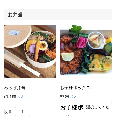
せ
お弁当
デ
リ
バ
リ
ー
個
わっぱ弁当
お子様ボックス
¥
1,180
¥
756
税込
税込
お子様ボ
わ
数量: