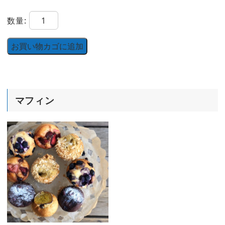
SEEDLING
数量:
ボ
ッ
お買い物カゴに追加
ク
ス
L
マフィン
個