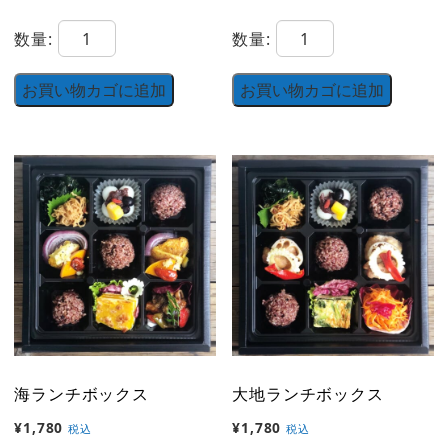
折
デ
数量:
数量:
り
リ
箱
ラ
お買い物カゴに追加
お買い物カゴに追加
弁
ン
当
チ
個
ボ
ッ
ク
ス
個
海ランチボックス
大地ランチボックス
¥
1,780
¥
1,780
税込
税込