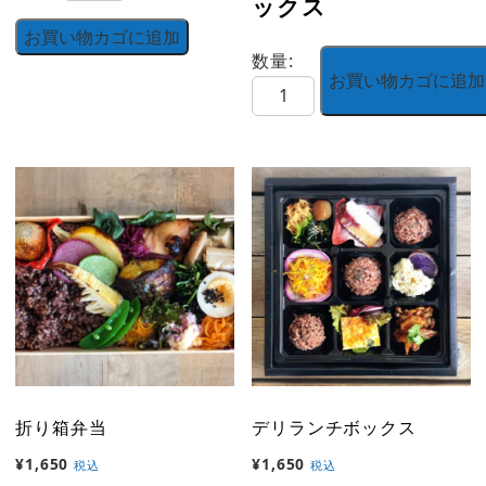
ックス
っ
ぱ
お買い物カゴに追加
数量:
弁
お買い物カゴに追加
お
当
子
個
様
ボ
ッ
ク
ス
個
折り箱弁当
デリランチボックス
¥
1,650
¥
1,650
税込
税込