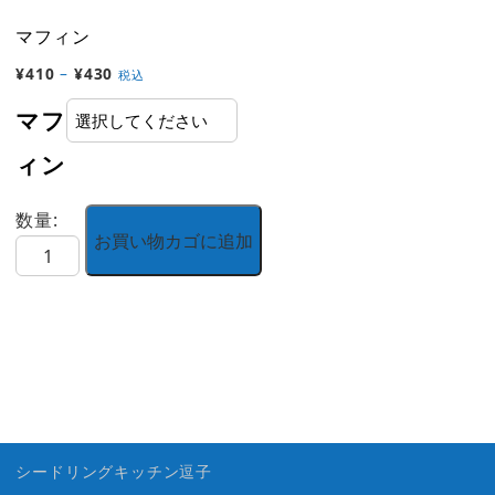
マフィン
価
¥
410
–
¥
430
税込
格
マフ
帯:
¥410
ィン
–
¥430
数量:
お買い物カゴに追加
マ
フ
ィ
ン
個
シードリングキッチン逗子