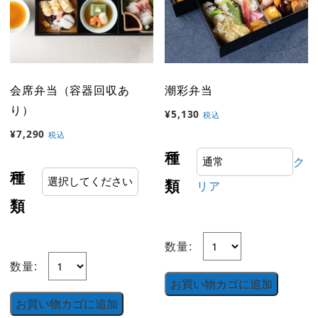
会席弁当（容器回収あ
潮彩弁当
り）
¥
5,130
税込
¥
7,290
税込
種
ク
種
類
リア
類
数量:
数量:
お買い物カゴに追加
お買い物カゴに追加