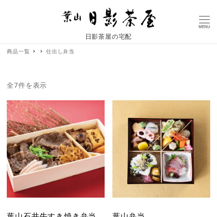
MENU
日影茶屋の宅配
商品一覧
仕出し弁当
全7件を表示
葉山石井牛すき焼き弁当
葉山弁当