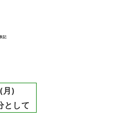
表記
(月)
分として