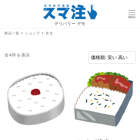
MENU
デリバリー デモ
商品一覧
ショップ
弁当
価
全4件を表示
格
順:
安
い
→
高
い