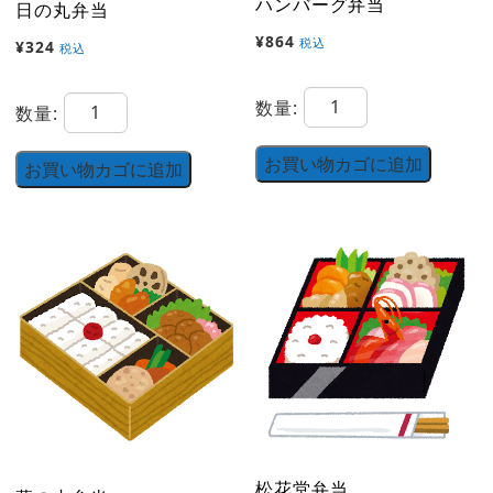
ハンバーグ弁当
日の丸弁当
¥
864
税込
¥
324
税込
ハ
日
数量:
数量:
ン
の
バ
お買い物カゴに追加
丸
お買い物カゴに追加
ー
弁
グ
当
弁
個
当
個
松花堂弁当