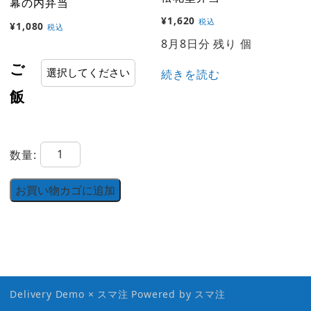
幕の内弁当
¥
1,620
税込
¥
1,080
税込
8月8日分 残り 個
ご
続きを読む
飯
幕
数量:
の
内
お買い物カゴに追加
弁
当
個
Delivery Demo × スマ注 Powered by
スマ注