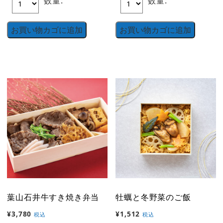
数量:
数量:
お買い物カゴに追加
お買い物カゴに追加
葉山石井牛すき焼き弁当
牡蠣と冬野菜のご飯
¥
3,780
¥
1,512
税込
税込