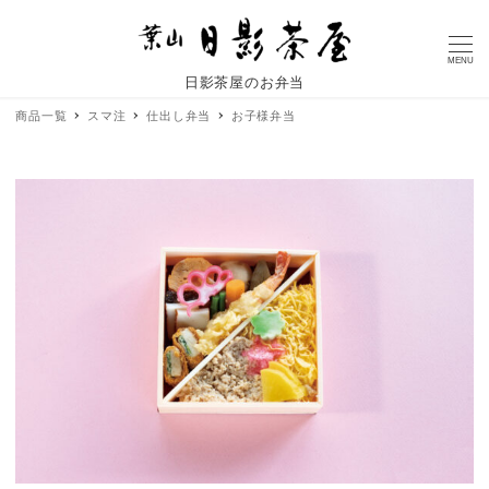
MENU
日影茶屋のお弁当
商品一覧
スマ注
仕出し弁当
お子様弁当