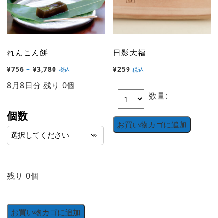
れんこん餅
日影大福
価
¥
756
–
¥
3,780
¥
259
税込
税込
格
8月8日分 残り 0個
帯:
数量:
¥756
個数
–
お買い物カゴに追加
¥3,780
残り 0個
お買い物カゴに追加