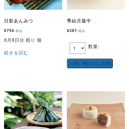
日影あんみつ
季結月最中
¥
756
¥
281
税込
税込
8月8日分 残り 個
数量:
続きを読む
お買い物カゴに追加