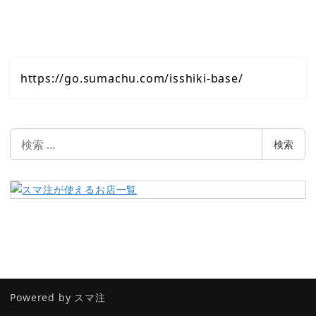
https://go.sumachu.com/isshiki-base/
検
検索
索
Powered by
スマ注